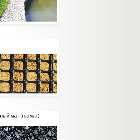
а
ный мат (геомат)