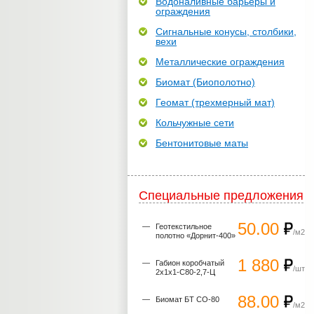
Водоналивные барьеры и
ограждения
Сигнальные конусы, столбики,
вехи
Металлические ограждения
Биомат (Биополотно)
Геомат (трехмерный мат)
Кольчужные сети
Бентонитовые маты
Специальные предложения
50.00
Геотекстильное
/м2
полотно «Дорнит-400»
1 880
Габион коробчатый
/шт
2х1х1-С80-2,7-Ц
88.00
Биомат БТ СО-80
/м2