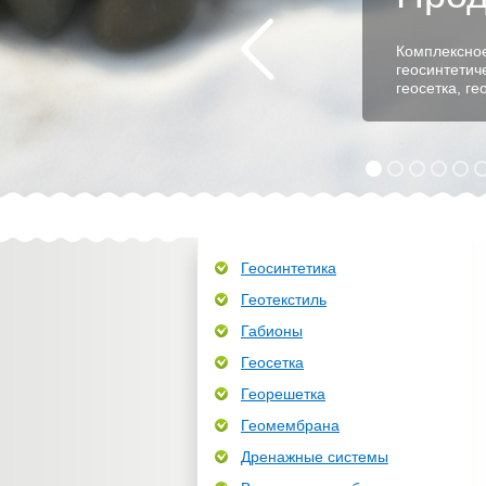
Комплексное
геосинтетич
геосетка, г
Геосинтетика
Геотекстиль
Габионы
Геосетка
Георешетка
Геомембрана
Дренажные системы