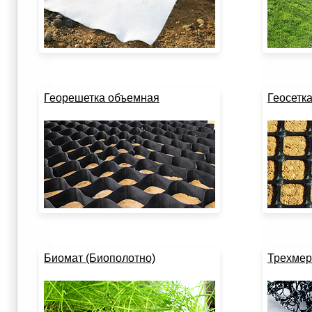
Георешетка объемная
Геосетк
Биомат (Биополотно)
Трехмер