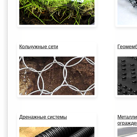
Кольчужные сети
Геомем
Дренажные системы
Металли
огражде