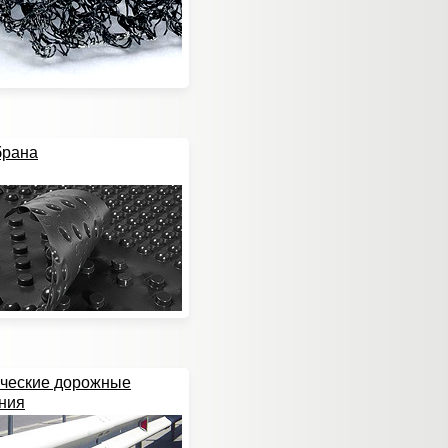
брана
ческие дорожные
ния