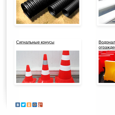
Сигнальные конусы
Водонал
огражде