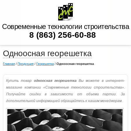
Современные технологии строительства
8 (863) 256-60-88
Одноосная георешетка
Главная
/
Продукция
/
Георешетка
/
Одноосная георешетка
Купить товар
одноосная георешетка
Вы можете в интернет-
магазине компании «Современные технологии строительства».
Получайте скидки в зависимости от объема партии. За
дополнительной информацией обращайтесь к нашим менеджерам.