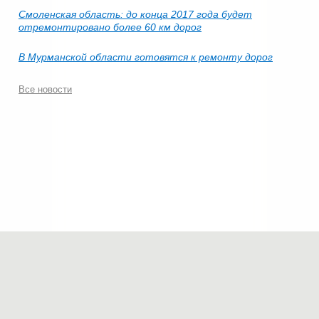
Смоленская область: до конца 2017 года будет
отремонтировано более 60 км дорог
В Мурманской области готовятся к ремонту дорог
Все новости
© 2006-2026.
Современные технологии строительства
.
Все права защищены.
Политика конфиденциальности
Мы в соц.сетях:
Разработка сайта — «
Максим Кислов
»