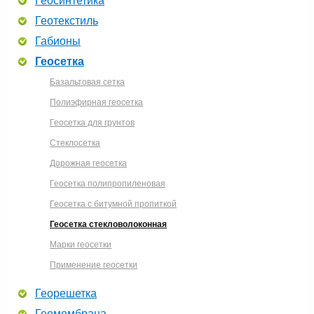
Геосинтетика
Геотекстиль
Габионы
Геосетка
Базальтовая сетка
Полиэфирная геосетка
Геосетка для грунтов
Стеклосетка
Дорожная геосетка
Геосетка полипропиленовая
Геосетка с битумной пропиткой
Геосетка стекловолоконная
Марки геосетки
Применение геосетки
Георешетка
Геомембрана