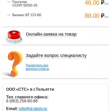
46.00
Геосетка
/м2
ССНП 50/50-25
88.00
Биомат БТ СО-80
/м2
Онлайн-заявка на товар
Задайте вопрос специалисту
Посмотреть все
вопросы-ответы
ООО «СТС» в г.Тольятти
Тел. главного офиса:
8 (863) 256-60-88
Email:
info@st-stroiy.ru