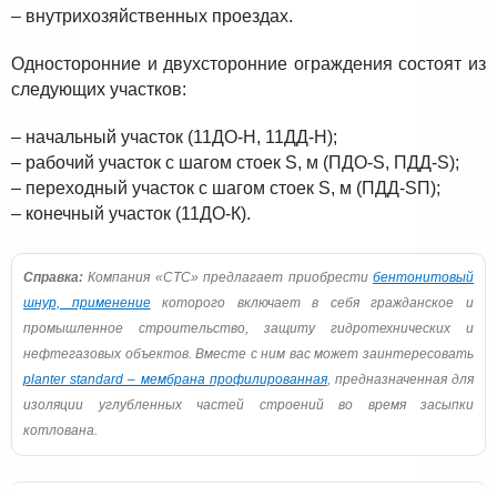
– внутрихозяйственных проездах.
Односторонние и двухсторонние ограждения состоят из
следующих участков:
– начальный участок (11ДО-Н, 11ДД-Н);
– рабочий участок с шагом стоек S, м (ПДО-S, ПДД-S);
– переходный участок с шагом стоек S, м (ПДД-SП);
– конечный участок (11ДО-К).
Справка:
Компания «СТС» предлагает приобрести
бентонитовый
шнур, применение
которого включает в себя гражданское и
промышленное строительство, защиту гидротехнических и
нефтегазовых объектов. Вместе с ним вас может заинтересовать
planter standard – мембрана профилированная
, предназначенная для
изоляции углубленных частей строений во время засыпки
котлована.