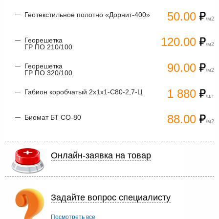
50.00
Геотекстильное полотно «Дорнит-400»
/м2
120.00
Георешетка
/м2
ГР ПО 210/100
90.00
Георешетка
/м2
ГР ПО 320/100
1 880
Габион коробчатый 2х1х1-С80-2,7-Ц
/шт
88.00
Биомат БТ СО-80
/м2
Онлайн-заявка на товар
Задайте вопрос специалисту
Посмотреть все