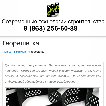
Современные технологии строительства
8 (863) 256-60-88
Георешетка
Главная
/
Продукция
/
Георешетка
Купить товар
георешетка
Вы можете в интернет-магазине
компании «Современные технологии строительства». Получайте
скидки в зависимости от объема партии. За дополнительной
информацией обращайтесь к нашим менеджерам.