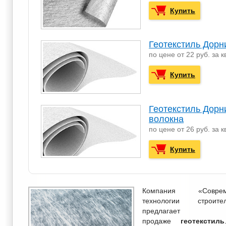
Купить
Геотекстиль Дорн
по цене от 22 руб. за к
Купить
Геотекстиль Дорн
волокна
по цене от 26 руб. за к
Купить
Компания «Соврем
технологии строител
предлагае
продаже
геотекстиль