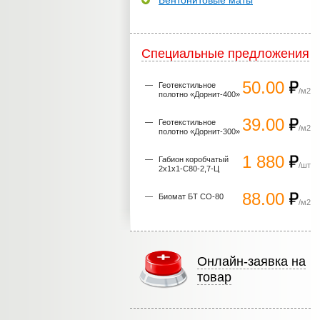
Бентонитовые маты
Специальные предложения
50.00
Геотекстильное
/м2
полотно «Дорнит-400»
39.00
Геотекстильное
/м2
полотно «Дорнит-300»
1 880
Габион коробчатый
/шт
2х1х1-С80-2,7-Ц
88.00
Биомат БТ СО-80
/м2
Онлайн-заявка на
товар