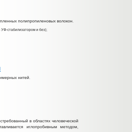
епленных полипропиленовых волокон.
 УФ-стабилизатором и без);
й
лимерных нитей.
стребованный в областях человеческой
тавливается иглопробивным методом,