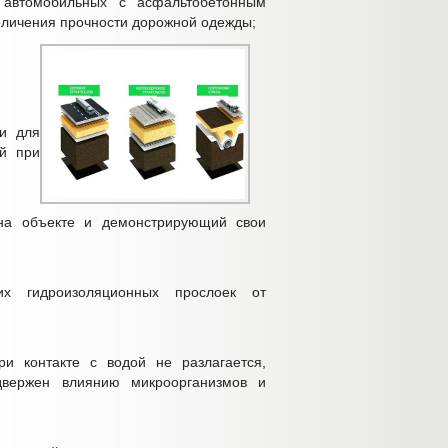
, автомобильных с асфальтобетонным
еличения прочности дорожной одежды;
и для
й при
 на объекте и демонстрирующий свои
х гидроизоляционных прослоек от
ри контакте с водой не разлагается,
одвержен влиянию микроорганизмов и