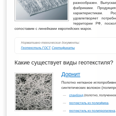
разнообразен. Выпуска
фабриками. Продукци
характеристикам. Р
удовлетворяет потреб
территории РФ, поско
сопоставим с линейками европейских марок.
Нормативно-технические документы:
Геотекстиль ГОСТ
,
Сертификаты
Какие существует виды геотекстиля?
Дорнит
Полотно нетканое иглопробивн
синтетических волокон (полипр
спанбонд
(полотно, полученное
геотекстиль из полиэфира
.
геотекстиль из полипропилена
.