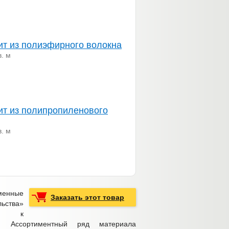
ит из полиэфирного волокна
в. м
ит из полипропиленового
в. м
енные
Заказать этот товар
ьства»
т к
. Ассортиментный ряд материала