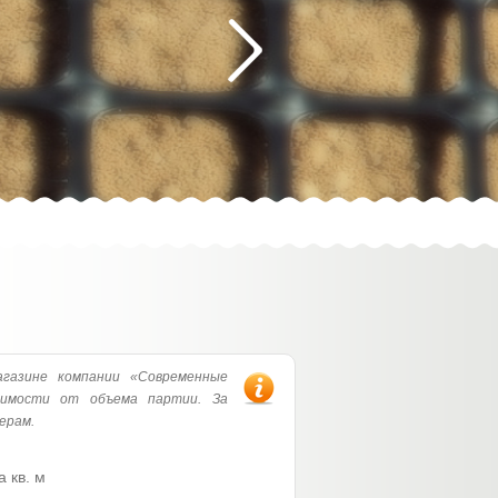
азине компании «Современные
симости от объема партии. За
ерам.
а кв. м