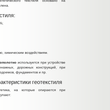
нтетического текстиля основано на
лена.
стиля:
%;
ию, химическим воздействиям.
еополотно
используется при устройстве
енажных, дорожных конструкций, при
водоемов, фундаментов и пр.
актеристики геотекстиля
нтетика, на которые опираются при
тупают: