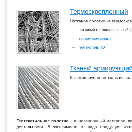
Термоскрепленный
Нетканое полотно из термоскр
нетканый термоскрепленный (с
термоупрочненный;
геотекстиль ПЭТ
Тканый армирующи
Высокопрочная геоткань из по
Геотекстильное полотно
– инновационный материал, во
деятельности. В зависимости от вида продукция изго