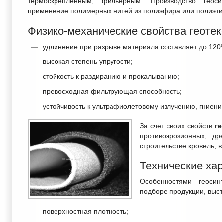
термоскрепленным, фильерным. Производство геоси
применение полимерных нитей из полиэфира или полиэти
Физико-механические свойства геотек
удлинение при разрыве материала составляет до 120
высокая степень упругости;
стойкость к раздиранию и прокалыванию;
превосходная фильтрующая способность;
устойчивость к ультрафиолетовому излучению, гниен
За счет своих свойств
г
противоэрозионных, др
строительстве кровель, 
Технические хар
Особенностями геоси
подборе продукции, выс
поверхностная плотность;