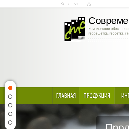
Современ
Комплексное обеспечени
георешетка, геосетка, г
ГЛАВНАЯ
ПРОДУКЦИЯ
ИН
Прод